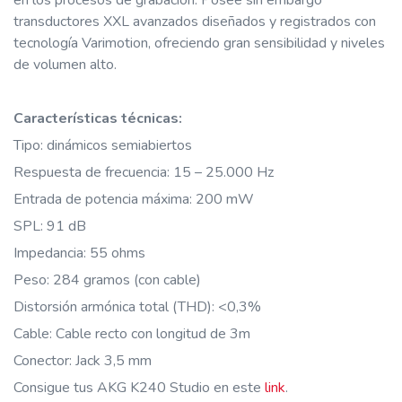
en los procesos de grabación. Posee sin embargo
transductores XXL avanzados diseñados y registrados con
tecnología Varimotion, ofreciendo gran sensibilidad y niveles
de volumen alto.
Características técnicas:
Tipo: dinámicos semiabiertos
Respuesta de frecuencia: 15 – 25.000 Hz
Entrada de potencia máxima: 200 mW
SPL: 91 dB
Impedancia: 55 ohms
Peso: 284 gramos (con cable)
Distorsión armónica total (THD): <0,3%
Cable: Cable recto con longitud de 3m
Conector: Jack 3,5 mm
Consigue tus AKG K240 Studio en este
link
.