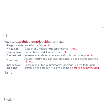
Acepto la
política de privacidad
.
Información básica sobre protección de datos
Responsable
Nube Musa S.L.
+info...
Finalidad
Gestionar y moderar tus comentarios.
+info...
Legitimación
Consentimiento del interesado.
+info...
Destinatarios
No se cederán datos a terceros, salvo obligación legal
+info...
Acceder, rectificar y cancelar los datos, así como otros derechos.
Derechos
+info...
Información
Puedes consultar la información adicional y detallada sobre
adicional
protección de datos en nuestra página de
política de privacidad
.
Name *
Email *