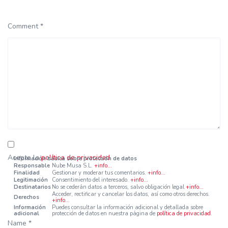
Comment *
Acepto la
política de privacidad
.
Información básica sobre protección de datos
Responsable
Nube Musa S.L.
+info...
Finalidad
Gestionar y moderar tus comentarios.
+info...
Legitimación
Consentimiento del interesado.
+info...
Destinatarios
No se cederán datos a terceros, salvo obligación legal
+info...
Acceder, rectificar y cancelar los datos, así como otros derechos.
Derechos
+info...
Información
Puedes consultar la información adicional y detallada sobre
adicional
protección de datos en nuestra página de
política de privacidad
.
Name *