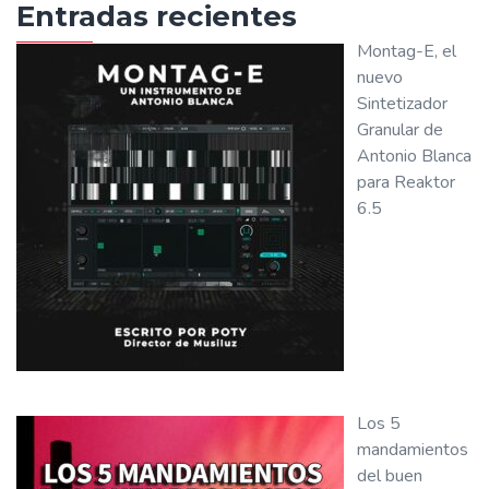
Entradas recientes
Montag-E, el
nuevo
Sintetizador
Granular de
Antonio Blanca
para Reaktor
6.5
Los 5
mandamientos
del buen