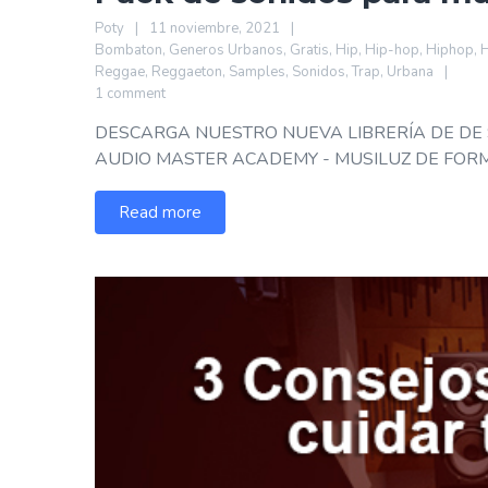
Poty
11 noviembre, 2021
Bombaton
,
Generos Urbanos
,
Gratis
,
Hip
,
Hip-hop
,
Hiphop
,
Reggae
,
Reggaeton
,
Samples
,
Sonidos
,
Trap
,
Urbana
1 comment
DESCARGA NUESTRO NUEVA LIBRERÍA DE DE
AUDIO MASTER ACADEMY - MUSILUZ DE FORMA GR
Read more