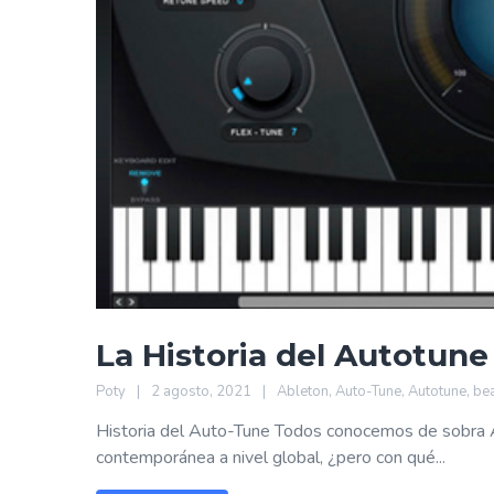
La Historia del Autotune
Poty
2 agosto, 2021
Ableton
,
Auto-Tune
,
Autotune
,
be
Historia del Auto-Tune Todos conocemos de sobra Au
contemporánea a nivel global, ¿pero con qué...