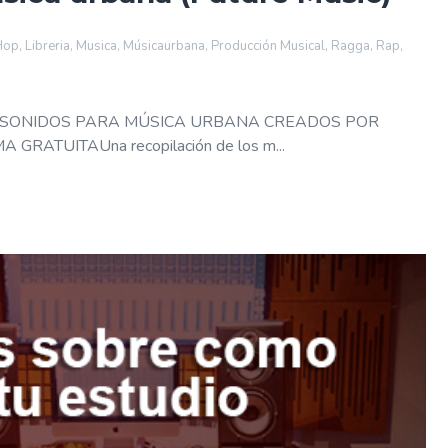
Hop
,
Libreria
,
Musica
,
Músicaurbana
,
Producción Musical
,
Ragga
,
Rap
,
 SONIDOS PARA MÚSICA URBANA CREADOS POR
ATUITAUna recopilación de los m...