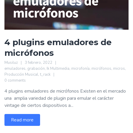
4 plugins emuladores de
micrófonos
Musiluz
3 febrero, 2022
emuladores
,
grabación
,
Ik Multimedia
,
microfonía
,
micrófonos
,
micros
,
Producción Musical
,
t_rack
0 comments
4 plugins emuladores de micrófonos Existen en el mercado
una amplia variedad de plugin para emular el carácter
vintage de ciertos dispositivos a...
Read more