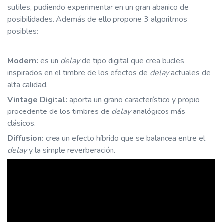
sutiles, pudiendo experimentar en un gran abanico de
posibilidades. Además de ello propone 3 algoritmos
posibles:
Modern:
es un
delay
de tipo digital que crea bucles
inspirados en el timbre de los efectos de
delay
actuales de
alta calidad.
Vintage Digital:
aporta un grano característico y propio
procedente de los timbres de
delay
analógicos más
clásicos.
Diffusion:
crea un efecto híbrido que se balancea entre el
delay
y la simple reverberación.