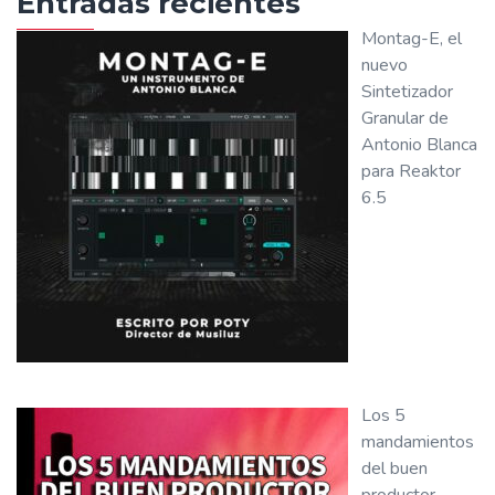
Entradas recientes
Montag-E, el
nuevo
Sintetizador
Granular de
Antonio Blanca
para Reaktor
6.5
Los 5
mandamientos
del buen