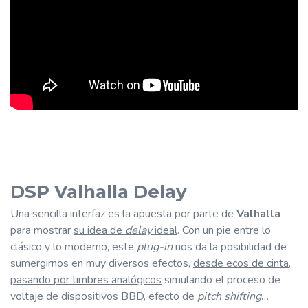
DSP Valhalla Delay
Una
sencilla interfaz es la apuesta por parte de
Valhalla
para mostrar
su idea de
delay
ideal
. Con un pie entre lo
clásico y lo moderno, este
plug-in
nos da la posibilidad de
sumergirnos en muy diversos efectos,
desde ecos de cinta,
pasando por timbres analógicos
simulando el proceso de
voltaje de dispositivos BBD, efecto de
pitch shifting
…