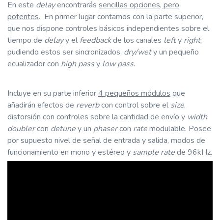
En este
delay
encontrarás
sencillas opciones, pero
potentes
. En primer lugar contamos con la parte superior,
que nos dispone controles básicos independientes sobre el
tiempo de
delay
y el
feedback
de los canales
left
y
right
;
pudiendo estos ser sincronizados,
dry/wet
y un pequeño
ecualizador con
high pass
y
low pass
.
Incluye en su parte inferior
4 pequeños módulos
que
añadirán efectos de
reverb
con control sobre el
size
,
distorsión con controles sobre la cantidad de envío y
width
,
doubler
con
detune
y un
phaser
con
rate
modulable. Posee
por supuesto nivel de señal de entrada y salida, modos de
funcionamiento en mono y estéreo y
sample rate
de 96kHz.