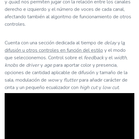
y
quad
, nos permiten jugar con la relación entre los canales
derecho e izquierdo y el número de voces de cada canal,
afectando también al algoritmo de funcionamiento de otros
controles.
Cuenta con una sección dedicada al tiempo de
delay
y l
a
difusión u otros controles en función del estilo
y el modo
que seleccionemos. Control sobre el
feedback
y el
width
,
knobs
de
driver
y
age
para aportar color y presencia,
opciones de cantidad aplicable de difusión y tamaño de la
sala, modulación de
wow
y
flutter
para añadir carácter de
cinta y un pequeño ecualizador con
high cut
y
low cut
.