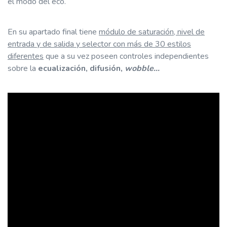
el modo del eco.
En su apartado final tiene
módulo de saturación, nivel de
entrada y de salida y selector con más de 30 estilos
diferentes
que a su vez poseen controles independientes
sobre la
ecualización, difusión,
wobble…