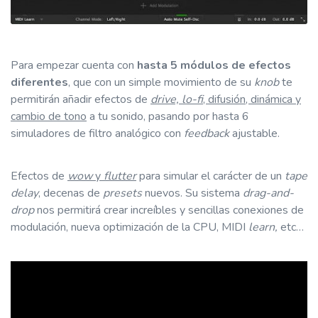
Para empezar cuenta con
hasta 5 módulos de efectos
diferentes
, que con un simple movimiento de su
knob
te
permitirán añadir efectos de
drive, lo-fi
, difusión, dinámica y
cambio de tono
a tu sonido, pasando por hasta 6
simuladores de filtro analógico con
feedback
ajustable.
Efectos de
wow
y
flutter
para simular el carácter de un
tape
delay
, decenas de
presets
nuevos. Su sistema
drag-and-
drop
nos permitirá crear increíbles y sencillas conexiones de
modulación, nueva optimización de la CPU, MIDI
learn,
etc…