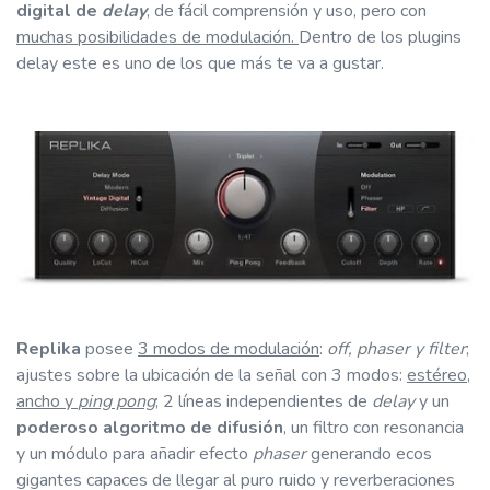
digital de
delay
, de fácil comprensión y uso, pero con
muchas posibilidades de modulación.
Dentro de los plugins
delay este es uno de los que más te va a gustar.
Replika
posee
3 modos de modulación
:
off, phaser y filter
;
ajustes sobre la ubicación de la señal con 3 modos:
estéreo,
ancho y
ping pong
; 2 líneas independientes de
delay
y un
poderoso algoritmo de difusión
, un filtro con resonancia
y un módulo para añadir efecto
phaser
generando ecos
gigantes capaces de llegar al puro ruido y reverberaciones