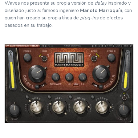
Waves nos presenta su propia versión de
delay
inspirado y
diseñado justo al famoso ingeniero
Manolo Marroquín
, con
quien han creado
su propia línea de
plug-ins
de efectos
basados en su trabajo.