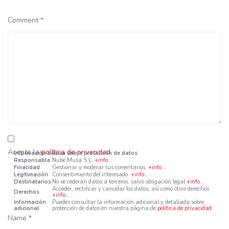
Comment *
Acepto la
política de privacidad
.
Información básica sobre protección de datos
Responsable
Nube Musa S.L.
+info...
Finalidad
Gestionar y moderar tus comentarios.
+info...
Legitimación
Consentimiento del interesado.
+info...
Destinatarios
No se cederán datos a terceros, salvo obligación legal
+info...
Acceder, rectificar y cancelar los datos, así como otros derechos.
Derechos
+info...
Información
Puedes consultar la información adicional y detallada sobre
adicional
protección de datos en nuestra página de
política de privacidad
.
Name *