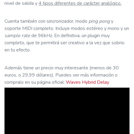
nivel de salida y
4 tipos diferentes de carácter analógico.
Cuenta también con sincronizador, modo
ping pong
y
soporte MIDI completo. Incluye modos estéreo y mono y un
sample rate
de 96kHz. En definitiva, un plugin muy
completo, que te permitirá ser creativo a la vez que sobrio
en tu efecto.
Además tiene un precio muy interesante (menos de 30
euros, o 29,99 dólares). Puedes ver más información o
compralo en su página oficial:
Waves Hybrid Delay