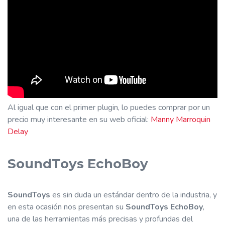
Al igual que con el primer plugin, lo puedes comprar por un
precio muy interesante en su web oficial:
Manny Marroquin
Delay
SoundToys EchoBoy
SoundToys
es sin duda un estándar dentro de la industria, y
en esta ocasión nos presentan su
SoundToys EchoBoy
,
una de las herramientas más precisas y profundas del