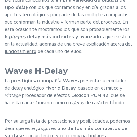
De sobra conocemos la
amplia variedad de
plugins
de
tipo
delay
con los que contamos hoy en día, gracias a los
aportes tecnológicos por parte de las
múltiples compañías
que conforman la industria y forman parte del progreso. En
esta ocasión te mostramos los que son probablemente los
6
plugins
delay más potentes y avanzados
que existen
en la actualidad, además de una
breve explicación acerca del
funcionamiento
de cada uno de ellos.
Waves H-Delay
La
prestigiosa compañía Waves
presenta su
emulador
de delay analógico
Hybrid Delay
, basado en el mítico y
vintage
procesador de efectos
Lexicon PCM 42
, que se
hace llamar a sí mismo como un
delay
de carácter híbrido.
Por su larga lista de prestaciones y posibilidades, podemos
decir que este
plugin
es
uno de los más completos de
su clase
, con un timbre y color muy particulares.