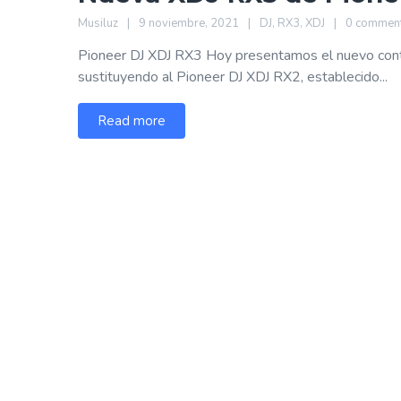
Musiluz
9 noviembre, 2021
DJ
,
RX3
,
XDJ
0 commen
Pioneer DJ XDJ RX3 Hoy presentamos el nuevo cont
sustituyendo al Pioneer DJ XDJ RX2, establecido...
Read more