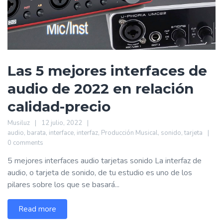
Las 5 mejores interfaces de
audio de 2022 en relación
calidad-precio
Musiluz
12 julio, 2022
audio
,
barata
,
interface
,
interfaz
,
Producción Musical
,
sonido
,
tarjeta
0 comments
5 mejores interfaces audio tarjetas sonido La interfaz de
audio, o tarjeta de sonido, de tu estudio es uno de los
pilares sobre los que se basará...
Read more