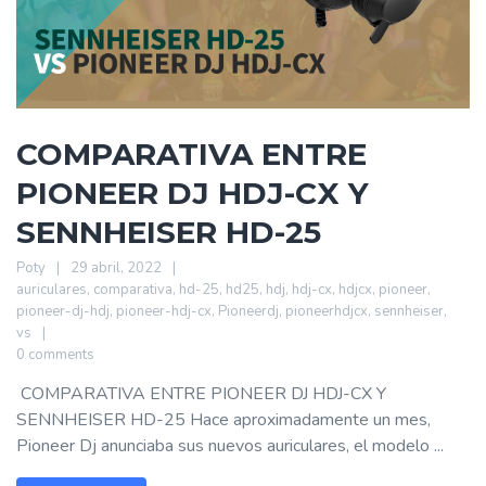
COMPARATIVA ENTRE
PIONEER DJ HDJ-CX Y
SENNHEISER HD-25
Poty
29 abril, 2022
auriculares
,
comparativa
,
hd-25
,
hd25
,
hdj
,
hdj-cx
,
hdjcx
,
pioneer
,
pioneer-dj-hdj
,
pioneer-hdj-cx
,
Pioneerdj
,
pioneerhdjcx
,
sennheiser
,
vs
0 comments
COMPARATIVA ENTRE PIONEER DJ HDJ-CX Y
SENNHEISER HD-25 Hace aproximadamente un mes,
Pioneer Dj anunciaba sus nuevos auriculares, el modelo ...