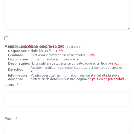
Acepto la
política de privacidad
.
Información básica sobre protección de datos
Responsable
Nube Musa S.L.
+info...
Finalidad
Gestionar y moderar tus comentarios.
+info...
Legitimación
Consentimiento del interesado.
+info...
Destinatarios
No se cederán datos a terceros, salvo obligación legal
+info...
Acceder, rectificar y cancelar los datos, así como otros derechos.
Derechos
+info...
Información
Puedes consultar la información adicional y detallada sobre
adicional
protección de datos en nuestra página de
política de privacidad
.
Name *
Email *