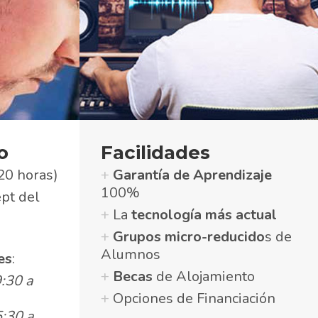
o
Facilidades
20 horas)
+
Garantía de Aprendizaje
100%
ept del
+
La
tecnología más actual
+
Grupos micro-reducido
s de
Alumnos
es
:
+
Becas
de Alojamiento
:30 a
+
Opciones de Financiación
:30 a