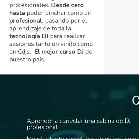
profesionales.
Desde cero
hasta
poder pinchar como un
profesional
, pasando por el
aprendizaje de toda la
tecnología DJ
para realizar
sesiones tanto en vinilo como
en Cdjs.
El mejor curso DJ
de
nuestro país.
O
Aprender a conectar una cabina de DJ
profesional.
Mezclar tanto con platos de vinilos, com