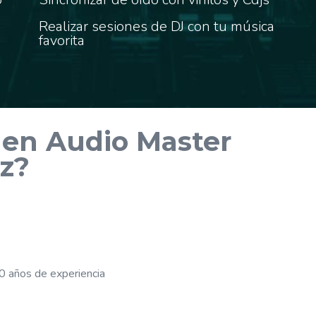
Realizar sesiones de DJ con tu música
favorita
 en Audio Master
z?
0 años de experiencia