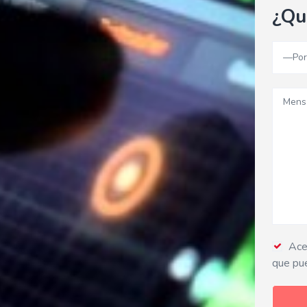
¿Qu
Acep
que pu