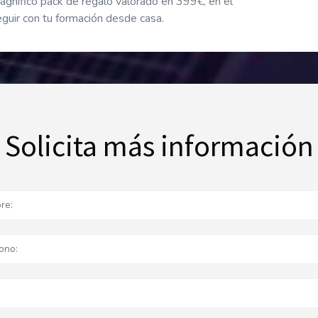
agnífico pack de regalo valorado en 399€, en él
eguir con tu formación desde casa.
Solicita más información