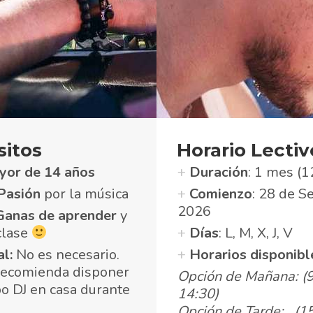
itos
Horario Lectiv
yor de 14 años
+
Duración
: 1 mes (1
Pasión
por la música
+
Comienzo
: 28 de S
2026
Ganas de aprender
y
 clase
+
Días
: L, M, X, J, V
al:
No es necesario.
+
Horarios disponibl
recomienda disponer
Opción de Mañana: (9
o DJ en casa durante
14:30)
Opción de Tarde: (15