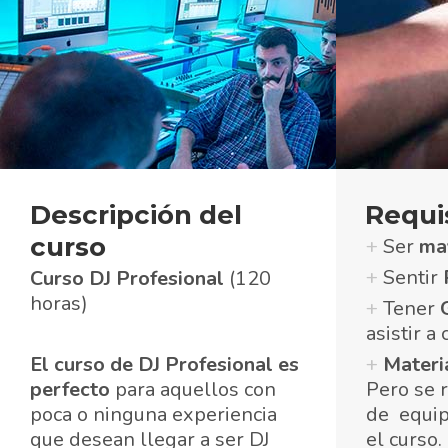
Descripción del
Requis
curso
+
Ser
ma
+
Sentir
Curso
DJ Profesional
(120
horas)
+
Tener
asistir a
El curso de DJ Profesional es
+
Materi
perfecto
para aquellos con
Pero se 
poca o ninguna experiencia
de equip
que desean llegar a ser DJ
el curso.